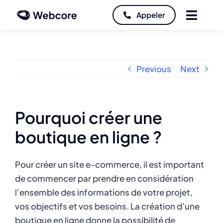
Skip
Appeler
Toggl
to
content
Navig
Accueil
Previous
Next
Création site internet
Référencement web
Pourquoi créer une
boutique en ligne ?
Infogérance
Pour créer un site e-commerce, il est important
Services
de commencer par prendre en considération
l’ensemble des informations de votre projet,
vos objectifs et vos besoins. La création d’une
Projets
boutique en ligne donne la possibilité de