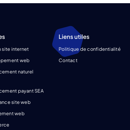
es
Liens utiles
 site internet
Politique de confidentialité
ppement web
Contact
cement naturel
cement payant SEA
ance site web
ement web
rce